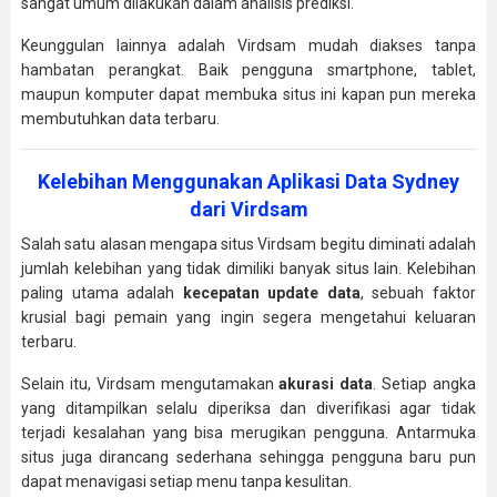
sangat umum dilakukan dalam analisis prediksi.
Keunggulan lainnya adalah Virdsam mudah diakses tanpa
hambatan perangkat. Baik pengguna smartphone, tablet,
maupun komputer dapat membuka situs ini kapan pun mereka
membutuhkan data terbaru.
Kelebihan Menggunakan Aplikasi Data Sydney
dari Virdsam
Salah satu alasan mengapa situs Virdsam begitu diminati adalah
jumlah kelebihan yang tidak dimiliki banyak situs lain. Kelebihan
paling utama adalah
kecepatan update data
, sebuah faktor
krusial bagi pemain yang ingin segera mengetahui keluaran
terbaru.
Selain itu, Virdsam mengutamakan
akurasi data
. Setiap angka
yang ditampilkan selalu diperiksa dan diverifikasi agar tidak
terjadi kesalahan yang bisa merugikan pengguna. Antarmuka
situs juga dirancang sederhana sehingga pengguna baru pun
dapat menavigasi setiap menu tanpa kesulitan.