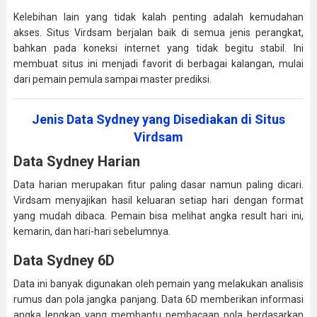
Kelebihan lain yang tidak kalah penting adalah kemudahan
akses. Situs Virdsam berjalan baik di semua jenis perangkat,
bahkan pada koneksi internet yang tidak begitu stabil. Ini
membuat situs ini menjadi favorit di berbagai kalangan, mulai
dari pemain pemula sampai master prediksi.
Jenis Data Sydney yang Disediakan di Situs
Virdsam
Data Sydney Harian
Data harian merupakan fitur paling dasar namun paling dicari.
Virdsam menyajikan hasil keluaran setiap hari dengan format
yang mudah dibaca. Pemain bisa melihat angka result hari ini,
kemarin, dan hari-hari sebelumnya.
Data Sydney 6D
Data ini banyak digunakan oleh pemain yang melakukan analisis
rumus dan pola jangka panjang. Data 6D memberikan informasi
angka lengkap yang membantu pembacaan pola berdasarkan