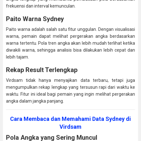
frekuensi dan interval kemunculan.
Paito Warna Sydney
Paito warna adalah salah satu fitur unggulan. Dengan visualisasi
warna, pemain dapat melihat pergerakan angka berdasarkan
warna tertentu. Pola tren angka akan lebih mudah terlihat ketika
diwakili warna, sehingga analisis bisa dilakukan lebih cepat dan
lebih tajam.
Rekap Result Terlengkap
Virdsam tidak hanya menyajikan data terbaru, tetapi juga
mengumpulkan rekap lengkap yang tersusun rapi dari waktu ke
waktu. Fitur ini ideal bagi pemain yang ingin melihat pergerakan
angka dalam jangka panjang.
Cara Membaca dan Memahami Data Sydney di
Virdsam
Pola Angka yang Sering Muncul