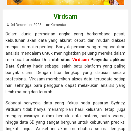
Virdsam
04 Desember 2025
Komentar
Dalam dunia permainan angka yang berkembang pesat,
kebutuhan akan data yang akurat, cepat, dan mudah diakses
menjadi semakin penting. Banyak pemain yang mengandalkan
analisis mendalam untuk meningkatkan peluang mereka dalam
membuat prediksi. Di sinilah
situs
Virdsam
Penyedia aplikasi
Data Sydney
hadir sebagai salah satu platform yang paling
banyak dicari. Dengan fitur lengkap yang disusun secara
profesional, Virdsam memberikan akses data terupdate setiap
hari sehingga para pengguna dapat melakukan analisis yang
lebih matang dan terarah.
Sebagai penyedia data yang fokus pada pasaran Sydney,
Virdsam tidak hanya menampilkan hasil keluaran, tetapi juga
mengorganisirnya dalam bentuk data historis, paito warna,
hingga data 6D yang sangat berguna untuk kebutuhan prediksi
tingkat lanjut. Artikel ini akan membahas secara lengkap