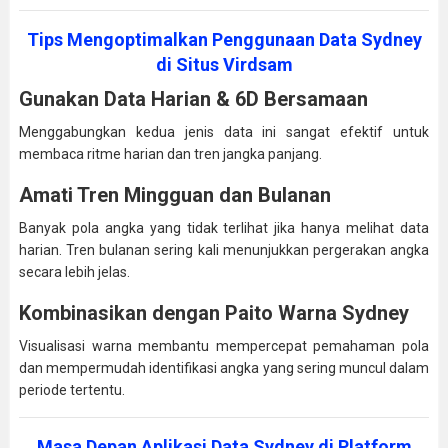
Tips Mengoptimalkan Penggunaan Data Sydney
di Situs Virdsam
Gunakan Data Harian & 6D Bersamaan
Menggabungkan kedua jenis data ini sangat efektif untuk
membaca ritme harian dan tren jangka panjang.
Amati Tren Mingguan dan Bulanan
Banyak pola angka yang tidak terlihat jika hanya melihat data
harian. Tren bulanan sering kali menunjukkan pergerakan angka
secara lebih jelas.
Kombinasikan dengan Paito Warna Sydney
Visualisasi warna membantu mempercepat pemahaman pola
dan mempermudah identifikasi angka yang sering muncul dalam
periode tertentu.
Masa Depan Aplikasi Data Sydney di Platform