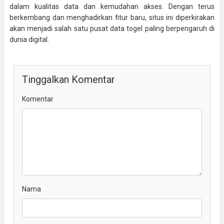
dalam kualitas data dan kemudahan akses. Dengan terus
berkembang dan menghadirkan fitur baru, situs ini diperkirakan
akan menjadi salah satu pusat data togel paling berpengaruh di
dunia digital.
Tinggalkan Komentar
Komentar
Nama