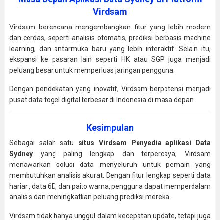
Virdsam
Virdsam berencana mengembangkan fitur yang lebih modern
dan cerdas, seperti analisis otomatis, prediksi berbasis machine
learning, dan antarmuka baru yang lebih interaktif. Selain itu,
ekspansi ke pasaran lain seperti HK atau SGP juga menjadi
peluang besar untuk memperluas jaringan pengguna.
Dengan pendekatan yang inovatif, Virdsam berpotensi menjadi
pusat data togel digital terbesar di Indonesia di masa depan.
Kesimpulan
Sebagai salah satu
situs Virdsam Penyedia aplikasi Data
Sydney
yang paling lengkap dan terpercaya, Virdsam
menawarkan solusi data menyeluruh untuk pemain yang
membutuhkan analisis akurat. Dengan fitur lengkap seperti data
harian, data 6D, dan paito warna, pengguna dapat memperdalam
analisis dan meningkatkan peluang prediksi mereka.
Virdsam tidak hanya unggul dalam kecepatan update, tetapi juga