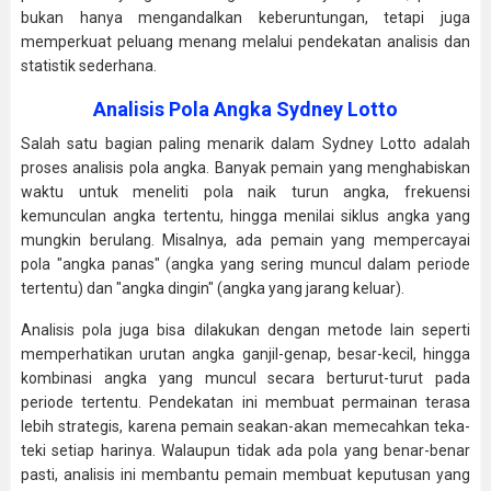
bukan hanya mengandalkan keberuntungan, tetapi juga
memperkuat peluang menang melalui pendekatan analisis dan
statistik sederhana.
Analisis Pola Angka Sydney Lotto
Salah satu bagian paling menarik dalam Sydney Lotto adalah
proses analisis pola angka. Banyak pemain yang menghabiskan
waktu untuk meneliti pola naik turun angka, frekuensi
kemunculan angka tertentu, hingga menilai siklus angka yang
mungkin berulang. Misalnya, ada pemain yang mempercayai
pola "angka panas" (angka yang sering muncul dalam periode
tertentu) dan "angka dingin" (angka yang jarang keluar).
Analisis pola juga bisa dilakukan dengan metode lain seperti
memperhatikan urutan angka ganjil-genap, besar-kecil, hingga
kombinasi angka yang muncul secara berturut-turut pada
periode tertentu. Pendekatan ini membuat permainan terasa
lebih strategis, karena pemain seakan-akan memecahkan teka-
teki setiap harinya. Walaupun tidak ada pola yang benar-benar
pasti, analisis ini membantu pemain membuat keputusan yang