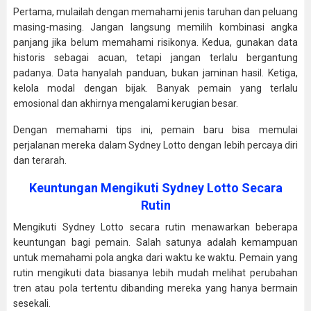
Pertama, mulailah dengan memahami jenis taruhan dan peluang
masing-masing. Jangan langsung memilih kombinasi angka
panjang jika belum memahami risikonya. Kedua, gunakan data
historis sebagai acuan, tetapi jangan terlalu bergantung
padanya. Data hanyalah panduan, bukan jaminan hasil. Ketiga,
kelola modal dengan bijak. Banyak pemain yang terlalu
emosional dan akhirnya mengalami kerugian besar.
Dengan memahami tips ini, pemain baru bisa memulai
perjalanan mereka dalam Sydney Lotto dengan lebih percaya diri
dan terarah.
Keuntungan Mengikuti Sydney Lotto Secara
Rutin
Mengikuti Sydney Lotto secara rutin menawarkan beberapa
keuntungan bagi pemain. Salah satunya adalah kemampuan
untuk memahami pola angka dari waktu ke waktu. Pemain yang
rutin mengikuti data biasanya lebih mudah melihat perubahan
tren atau pola tertentu dibanding mereka yang hanya bermain
sesekali.