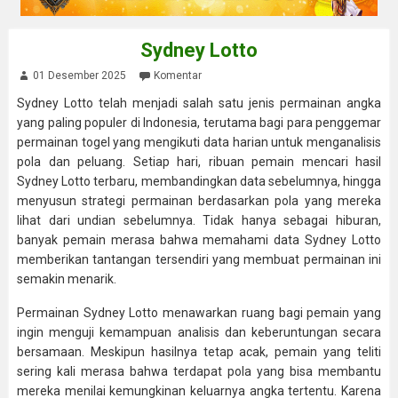
Sydney Lotto
01 Desember 2025
Komentar
Sydney Lotto telah menjadi salah satu jenis permainan angka
yang paling populer di Indonesia, terutama bagi para penggemar
permainan togel yang mengikuti data harian untuk menganalisis
pola dan peluang. Setiap hari, ribuan pemain mencari hasil
Sydney Lotto terbaru, membandingkan data sebelumnya, hingga
menyusun strategi permainan berdasarkan pola yang mereka
lihat dari undian sebelumnya. Tidak hanya sebagai hiburan,
banyak pemain merasa bahwa memahami data Sydney Lotto
memberikan tantangan tersendiri yang membuat permainan ini
semakin menarik.
Permainan Sydney Lotto menawarkan ruang bagi pemain yang
ingin menguji kemampuan analisis dan keberuntungan secara
bersamaan. Meskipun hasilnya tetap acak, pemain yang teliti
sering kali merasa bahwa terdapat pola yang bisa membantu
mereka menilai kemungkinan keluarnya angka tertentu. Karena