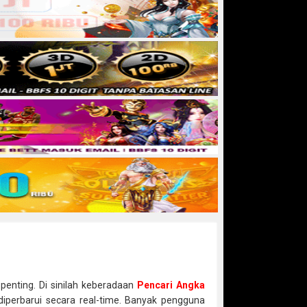
penting. Di sinilah keberadaan
Pencari Angka
diperbarui secara real-time. Banyak pengguna