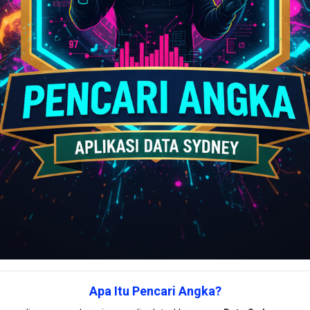
Apa Itu Pencari Angka?