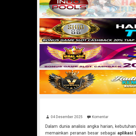
04 Desember 2025
Komentar
Dalam dunia analisis angka harian, kebutuha
memainkan peranan besar sebagai
aplikasi