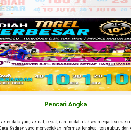
Pencari Angka
n akan data yang akurat, cepat, dan mudah diakses menjadi semakin 
 Data Sydney
yang menyediakan informasi lengkap, terstruktur, dan 