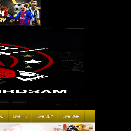
6D
Live HK
Live SDY
Live SGP