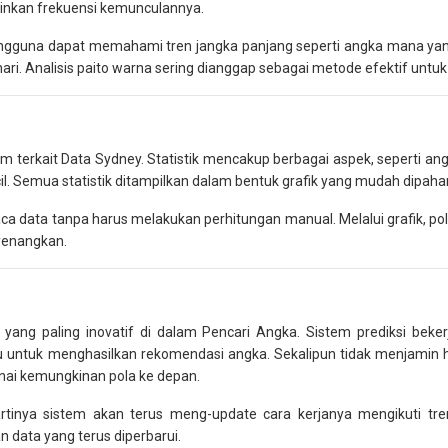
inkan frekuensi kemunculannya.
ngguna dapat memahami tren jangka panjang seperti angka mana yan
 hari. Analisis paito warna sering dianggap sebagai metode efektif un
am terkait Data Sydney. Statistik mencakup berbagai aspek, seperti ang
il. Semua statistik ditampilkan dalam bentuk grafik yang mudah dipaha
ata tanpa harus melakukan perhitungan manual. Melalui grafik, pola-p
nyenangkan.
r yang paling inovatif di dalam Pencari Angka. Sistem prediksi bek
untuk menghasilkan rekomendasi angka. Sekalipun tidak menjamin ha
ai kemungkinan pola ke depan.
artinya sistem akan terus meng-update cara kerjanya mengikuti tr
 data yang terus diperbarui.