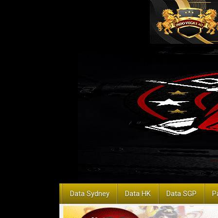
Data Sydney
Data HK
Data SGP
P